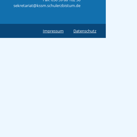
sekretariat@kssm.schulerzbistum.de
Impressum
Datenschutz