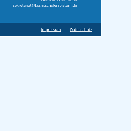
sekretariat@kssm.schulerzbistum.de
Impressum
Datenschutz