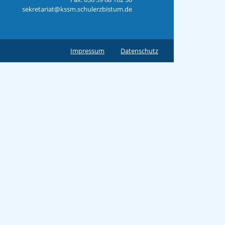
sekretariat@kssm.schulerzbistum.de
Impressum
Datenschutz