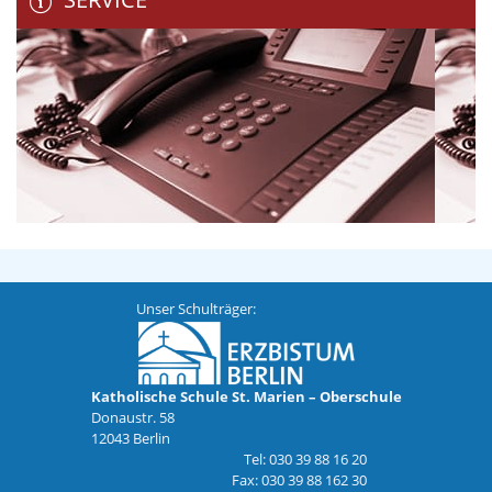
Unser Schulträger:
Katholische Schule St. Marien – Oberschule
Donaustr. 58
12043 Berlin
Tel: 030 39 88 16 20
Fax: 030 39 88 162 30