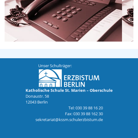
Unser Schulträger:
Katholische Schule St. Marien – Oberschule
Donaustr. 58
12043 Berlin
Tel: 030 39 88 16 20
Fax: 030 39 88 162 30
sekretariat@kssm.schulerzbistum.de