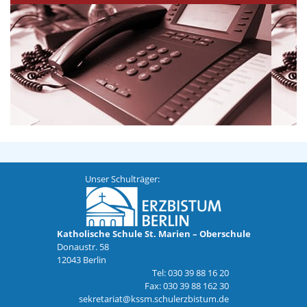
Unser Schulträger:
Katholische Schule St. Marien – Oberschule
Donaustr. 58
12043 Berlin
Tel: 030 39 88 16 20
Fax: 030 39 88 162 30
sekretariat@kssm.schulerzbistum.de