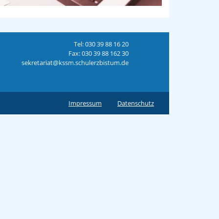
Tel: 030 39 88 16 20
Fax: 030 39 88 162 30
sekretariat@kssm.schulerzbistum.de
Impressum
Datenschutz