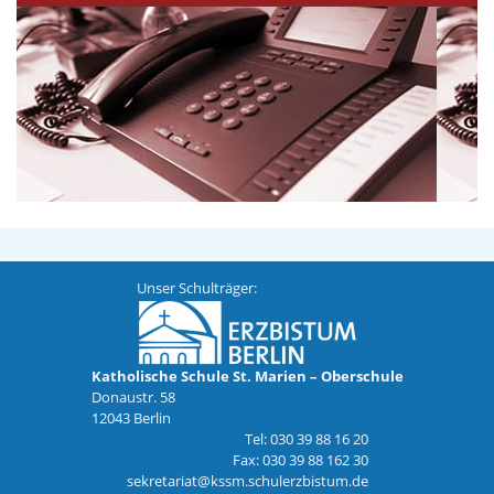
Unser Schulträger:
Katholische Schule St. Marien – Oberschule
Donaustr. 58
12043 Berlin
Tel: 030 39 88 16 20
Fax: 030 39 88 162 30
sekretariat@kssm.schulerzbistum.de