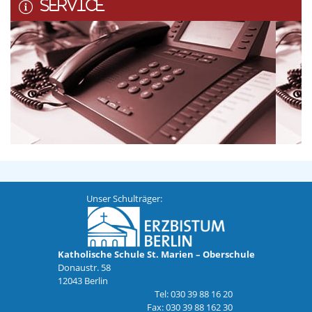
SERVICE
Unser Schulträger:
Katholische Schule St. Marien – Oberschule
Donaustr. 58
12043 Berlin
Tel: 030 39 88 16 20
Fax: 030 39 88 162 30