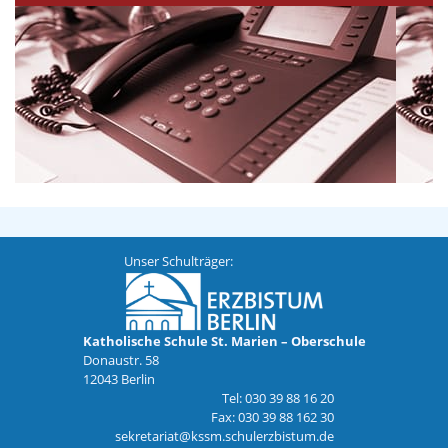
Unser Schulträger:
Katholische Schule St. Marien – Oberschule
Donaustr. 58
12043 Berlin
Tel: 030 39 88 16 20
Fax: 030 39 88 162 30
sekretariat@kssm.schulerzbistum.de